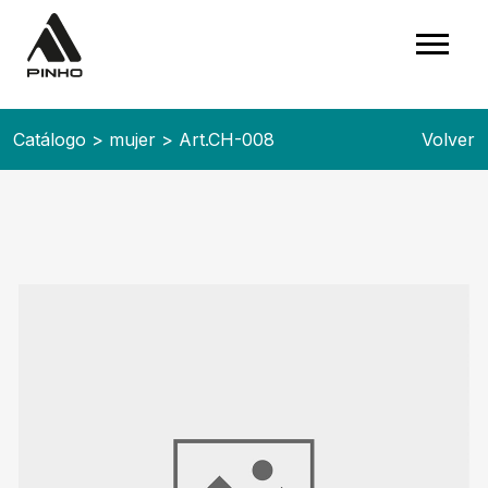
Catálogo
>
mujer
>
Art.CH-008
Volver