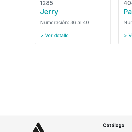
1285
40
Jerry
Pa
 40
Numeración: 36 al 40
Num
> Ver detalle
> V
Catálogo