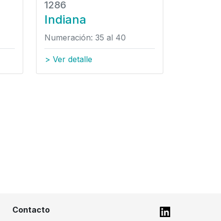
1286
1287
Indiana
Califo
Numeración: 35 al 40
Numeració
> Ver detalle
> Ver det
Contacto