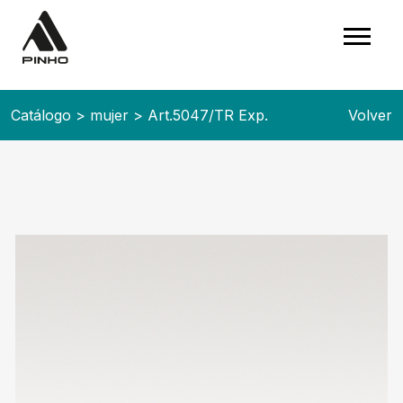
Catálogo
>
mujer
>
Art.5047/TR Exp.
Volver