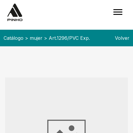
Catálogo
>
mujer
>
Art.1296/PVC Exp.
Volver