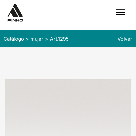
Catálogo
>
mujer
>
Art.1295
Volver